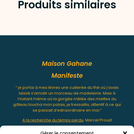
Produits similaires
Maison Gahane
Manifeste
“ je portai à mes lèvres une cuillerée du thé où j’avais
laissé s’amollir un morceau de madeleine. Mais à
l’instant même où la gorgée mêlée des miettes du
gâteau toucha mon palais, je tressaillis, attentif à ce qui
se passait d’extraordinaire en moi.”
A la recherche du temps perdu
. Marcel Proust
Gérer le consentement