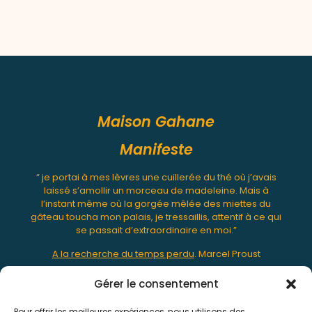
Maison Gahane
Manifeste
“ je portai à mes lèvres une cuillerée du thé où j’avais
laissé s’amollir un morceau de madeleine. Mais à
l’instant même où la gorgée mêlée des miettes du
gâteau toucha mon palais, je tressaillis, attentif à ce qui
se passait d’extraordinaire en moi.”
A la recherche du temps perdu
. Marcel Proust
Gérer le consentement
Connecter
Pour offrir les meilleures expériences, nous utilisons des